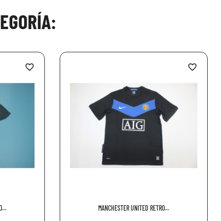
EGORÍA:
favorite_border
favorite_border
...
MANCHESTER UNITED RETRO...