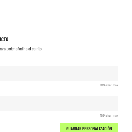
UCTO
ara poder añadirla al carrito
1024 char. max
1024 char. max
GUARDAR PERSONALIZACIÓN