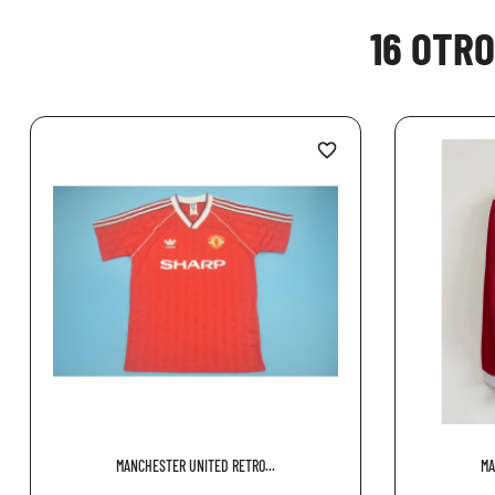
16 OTR
favorite_border
MANCHESTER UNITED RETRO...
MA