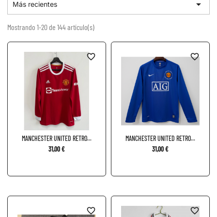

Más recientes
Mostrando 1-20 de 144 artículo(s)
favorite_border
favorite_border
MANCHESTER UNITED RETRO...
MANCHESTER UNITED RETRO...
31,00 €
31,00 €
favorite_border
favorite_border