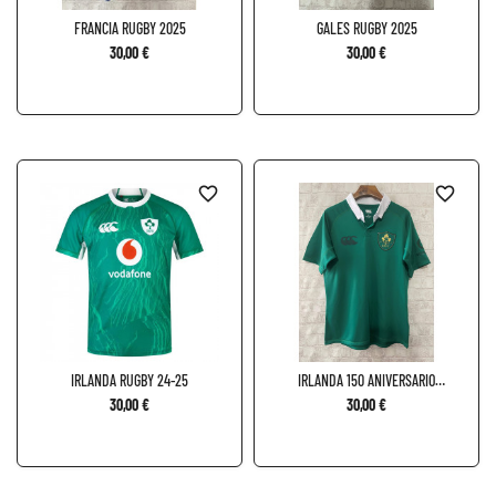
FRANCIA RUGBY 2025
GALES RUGBY 2025
30,00 €
30,00 €
favorite_border
favorite_border
IRLANDA RUGBY 24-25
IRLANDA 150 ANIVERSARIO
RUGBY
30,00 €
30,00 €