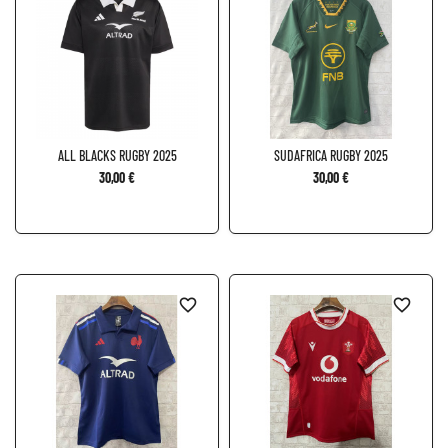
ALL BLACKS RUGBY 2025
SUDAFRICA RUGBY 2025
30,00 €
30,00 €
favorite_border
favorite_border