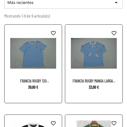

Más recientes
Mostrando 1-9 de 9 artículo(s)
favorite_border
favorite_border
FRANCIA RUGBY 120
FRANCIA RUGBY MANGA LARGA...
ANIVERSARIO
30,00 €
32,00 €
favorite_border
favorite_border