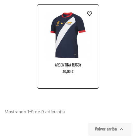
favorite_border
ARGENTINA RUGBY
30,00 €
Mostrando 1-9 de 9 artículo(s)

Volver arriba