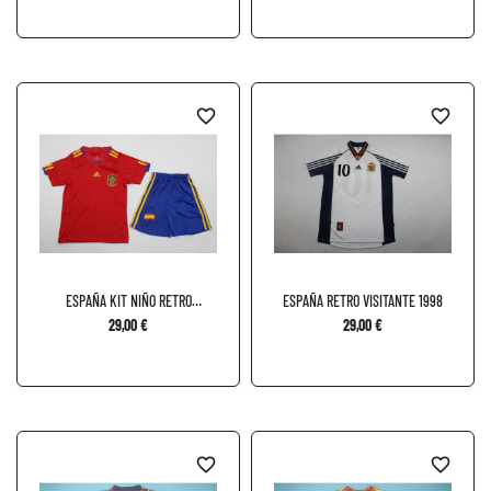
favorite_border
favorite_border
ESPAÑA KIT NIÑO RETRO
ESPAÑA RETRO VISITANTE 1998
LOCAL...
29,00 €
29,00 €
favorite_border
favorite_border