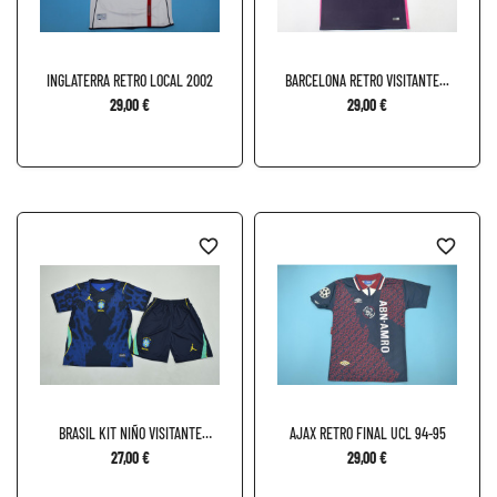
INGLATERRA RETRO LOCAL 2002
BARCELONA RETRO VISITANTE...
29,00 €
29,00 €
favorite_border
favorite_border
BRASIL KIT NIÑO VISITANTE
AJAX RETRO FINAL UCL 94-95
2026
27,00 €
29,00 €