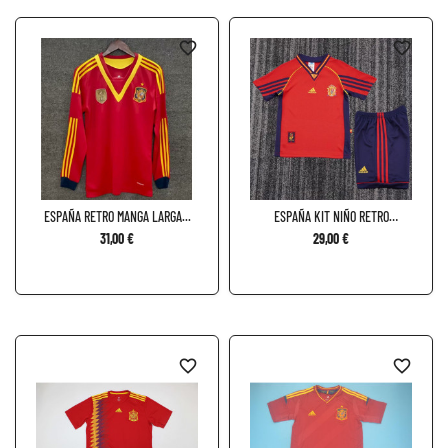
favorite_border
favorite_border
ESPAÑA RETRO MANGA LARGA...
ESPAÑA KIT NIÑO RETRO
LOCAL...
31,00 €
29,00 €
favorite_border
favorite_border