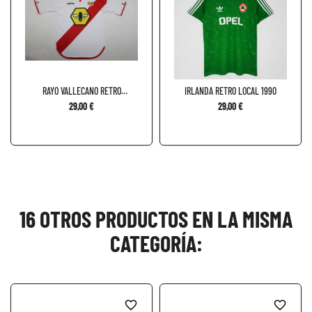
RAYO VALLECANO RETRO
IRLANDA RETRO LOCAL 1990
LOCAL...
29,00 €
29,00 €
16 OTROS PRODUCTOS EN LA MISMA
CATEGORÍA:
favorite_border
favorite_border