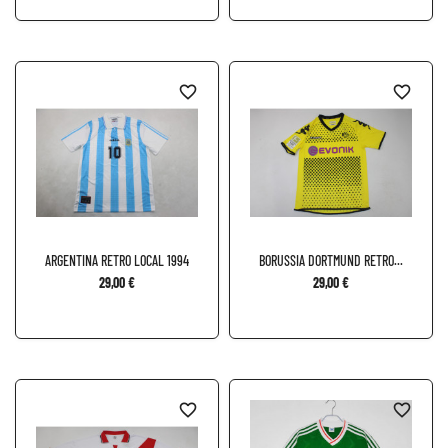
favorite_border
favorite_border
ARGENTINA RETRO LOCAL 1994
BORUSSIA DORTMUND RETRO...
29,00 €
29,00 €
favorite_border
favorite_border