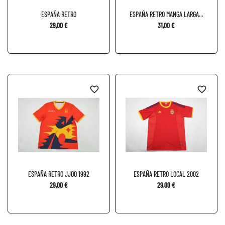
ESPAÑA RETRO
ESPAÑA RETRO MANGA LARGA...
29,00 €
31,00 €
favorite_border
favorite_border
ESPAÑA RETRO JJOO 1992
ESPAÑA RETRO LOCAL 2002
29,00 €
29,00 €