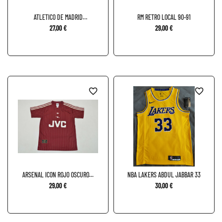
ATLETICO DE MADRID
RM RETRO LOCAL 90-91
ESPECIAL...
27,00 €
29,00 €
favorite_border
favorite_border
ARSENAL ICON ROJO OSCURO...
NBA LAKERS ABDUL JABBAR 33
29,00 €
30,00 €