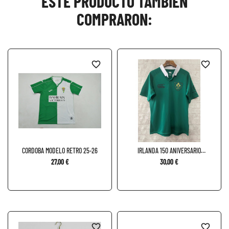
ESTE PRODUCTO TAMBIÉN
COMPRARON:
favorite_border
favorite_border
CORDOBA MODELO RETRO 25-26
IRLANDA 150 ANIVERSARIO
RUGBY
27,00 €
30,00 €
favorite_border
favorite_border