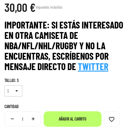
30,00 €
Impuestos incluidos
IMPORTANTE: SI ESTÁS INTERESADO
EN OTRA CAMISETA DE
NBA/NFL/NHL/RUGBY Y NO LA
ENCUENTRAS, ESCRÍBENOS POR
MENS
AJE
DIRECTO DE
TWITTER
TALLAS: S
CANTIDAD
favorite_border
AÑADIR AL CARRITO