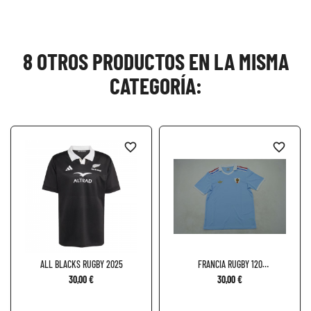
8 OTROS PRODUCTOS EN LA MISMA
CATEGORÍA:
favorite_border
favorite_border
ALL BLACKS RUGBY 2025
FRANCIA RUGBY 120
ANIVERSARIO
30,00 €
30,00 €