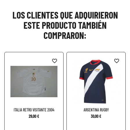
LOS CLIENTES QUE ADQUIRIERON
ESTE PRODUCTO TAMBIÉN
COMPRARON:
favorite_border
favorite_border
ITALIA RETRO VISITANTE 2004
ARGENTINA RUGBY
29,00 €
30,00 €