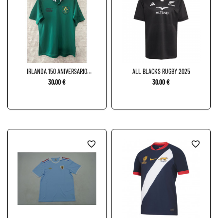
IRLANDA 150 ANIVERSARIO
ALL BLACKS RUGBY 2025
RUGBY
30,00 €
30,00 €
favorite_border
favorite_border