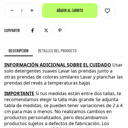
favorite_border
AÑADIR AL CARRITO
COMPARTIR
DESCRIPCIÓN
DETALLES DEL PRODUCTO
INFORMACIÓN ADICIONAL SOBRE EL CUIDADO
Usar
solo detergentes suaves
Lavar las prendas junto a
otras prendas de colores similares
Lavar y planchar las
prendas del revés a temperaturas bajas
IMPORTANTE
Si tus medidas están entre dos tallas
, te
recomendamos elegir la talla más grande
Se adjunta
tabla de medidas
, se pueden tener variaciones de 2 a 4
cm para más o menos
.
No realizamos cambios en
productos personalizados
, pero descambiamos
productos sujetos a defectos de fabricación
.
Los