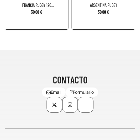
FRANCIA RUGBY 120
ARGENTINA RUGBY
ANIVERSARIO
30,00 €
30,00 €
CONTACTO
Email
Formulario
Twitter
Instagram
TikTok