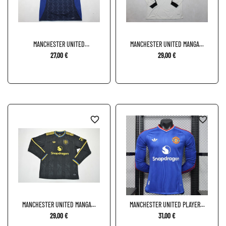
MANCHESTER UNITED
MANCHESTER UNITED MANGA...
VISITANTE...
27,00 €
29,00 €
favorite_border
favorite_border
MANCHESTER UNITED MANGA...
MANCHESTER UNITED PLAYER...
29,00 €
31,00 €