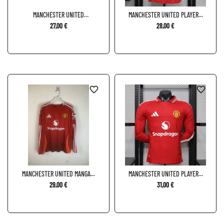
MANCHESTER UNITED
MANCHESTER UNITED PLAYER...
TERCERA...
27,00 €
28,00 €
favorite_border
favorite_border
MANCHESTER UNITED MANGA...
MANCHESTER UNITED PLAYER...
29,00 €
31,00 €