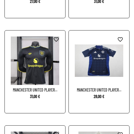
NIÑO...
27,00 €
31,00 €
favorite_border
favorite_border
MANCHESTER UNITED PLAYER...
MANCHESTER UNITED PLAYER...
31,00 €
28,00 €