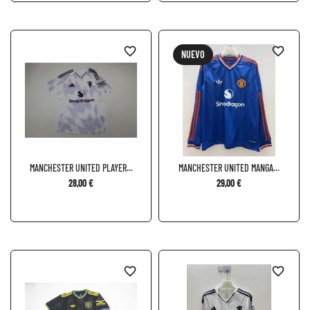
favorite_border
favorite_border
NUEVO
MANCHESTER UNITED PLAYER...
MANCHESTER UNITED MANGA...
28,00 €
29,00 €
favorite_border
favorite_border