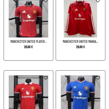
favorite_border
favorite_border
MANCHESTER UNITED PLAYER...
MANCHESTER UNITED MANGA...
28,00 €
29,00 €
favorite_border
favorite_border