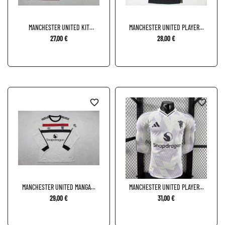
MANCHESTER UNITED KIT
MANCHESTER UNITED PLAYER...
NIÑO...
27,00 €
28,00 €
favorite_border
favorite_border
MANCHESTER UNITED MANGA...
MANCHESTER UNITED PLAYER...
29,00 €
31,00 €