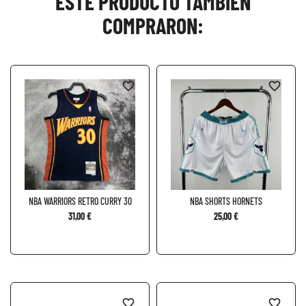
ESTE PRODUCTO TAMBIÉN
COMPRARON:
favorite_border
favorite_border
NBA WARRIORS RETRO CURRY 30
NBA SHORTS HORNETS
31,00 €
25,00 €
favorite_border
favorite_border