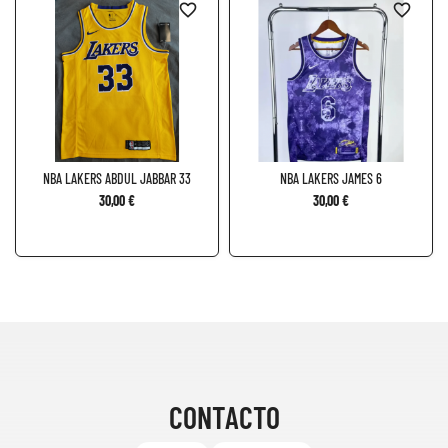
favorite_border
favorite_border
NBA LAKERS ABDUL JABBAR 33
NBA LAKERS JAMES 6
30,00 €
30,00 €
CONTACTO