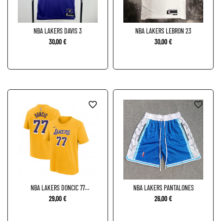
NBA LAKERS DAVIS 3
NBA LAKERS LEBRON 23
30,00 €
30,00 €
favorite_border
favorite_border
NBA LAKERS DONCIC 77
NBA LAKERS PANTALONES
CAMISETA
29,00 €
26,00 €