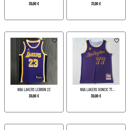
32
30,00 €
31,00 €
favorite_border
favorite_border
NBA LAKERS LEBRON 23
NBA LAKERS DONCIC 77
ESPECIAL
30,00 €
30,00 €