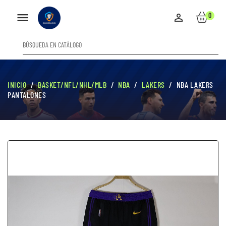

0

INICIO
BASKET/NFL/NHL/MLB
NBA
LAKERS
NBA LAKERS
PANTALONES