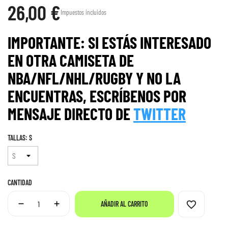
26,00 €
Impuestos incluidos
IMPORTANTE: SI ESTÁS INTERESADO
EN OTRA CAMISETA DE
NBA/NFL/NHL/RUGBY Y NO LA
ENCUENTRAS, ESCRÍBENOS POR
MENS
AJE
DIRECTO DE
TWITTER
TALLAS: S
CANTIDAD
favorite_border
AÑADIR AL CARRITO