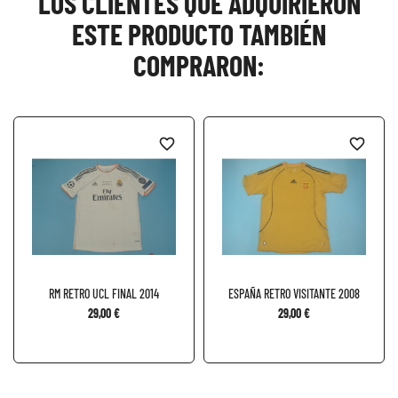
LOS CLIENTES QUE ADQUIRIERON
ESTE PRODUCTO TAMBIÉN
COMPRARON:
favorite_border
favorite_border
RM RETRO UCL FINAL 2014
ESPAÑA RETRO VISITANTE 2008
29,00 €
29,00 €