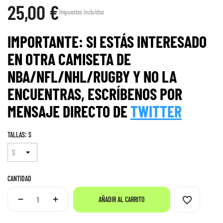
25,00 €
Impuestos incluidos
IMPORTANTE: SI ESTÁS INTERESADO
EN OTRA CAMISETA DE
NBA/NFL/NHL/RUGBY Y NO LA
ENCUENTRAS, ESCRÍBENOS POR
MENS
AJE
DIRECTO DE
TWITTER
TALLAS: S
CANTIDAD
favorite_border
AÑADIR AL CARRITO