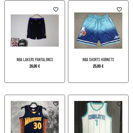
favorite_border
favorite_border
NBA LAKERS PANTALONES
NBA SHORTS HORNETS
26,00 €
25,00 €
favorite_border
favorite_border