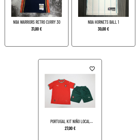
NBA WARRIORS RETRO CURRY 30
NBA HORNETS BALL 1
31,00 €
30,00 €
favorite_border
PORTUGAL KIT NIÑO LOCAL
2025
27,00 €