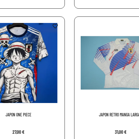
favorite_border
JAPON ONE PIECE
JAPON RETRO MANGA LARGA
27,00 €
31,00 €