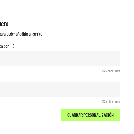
UCTO
ara poder añadirla al carrito
a pon "-")
1024 char. max
1024 char. max
GUARDAR PERSONALIZACIÓN