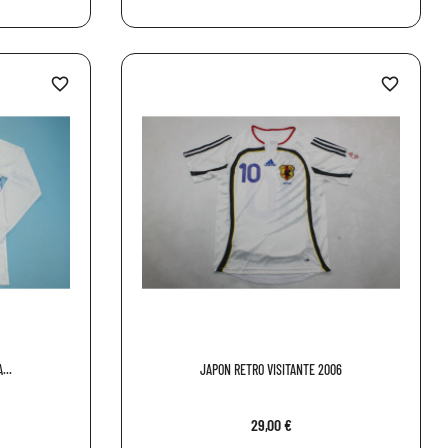
favorite_border
favorite_border
...
JAPON RETRO VISITANTE 2006
29,00 €