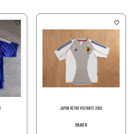
favorite_border
favorite_border
2
JAPON RETRO VISITANTE 2002
29,00 €