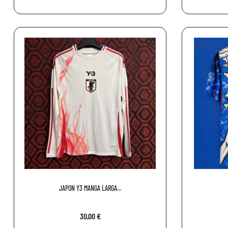
favorite_border
JAPON Y3 MANGA LARGA...
30,00 €