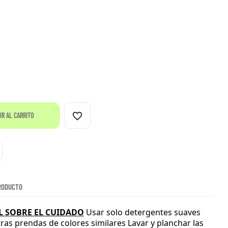
favorite_border
IR AL CARRITO
RODUCTO
 SOBRE EL CUIDADO
Usar solo detergentes suaves
tras prendas de colores similares
Lavar y planchar las