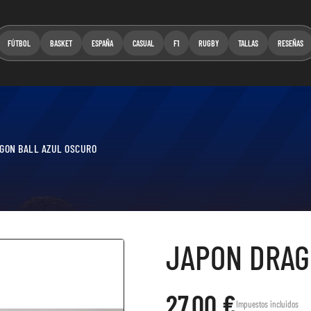
FÚTBOL
BASKET
ESPAÑA
CASUAL
F1
RUGBY
TALLAS
RESEÑAS
GON BALL AZUL OSCURO
JAPON DRAG
27,00 €
Impuestos incluidos