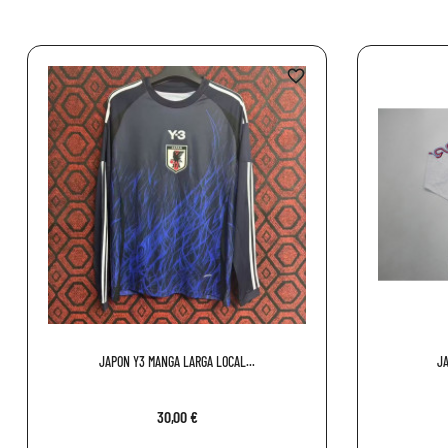
favorite_border
JAPON Y3 MANGA LARGA LOCAL...
JA
30,00 €