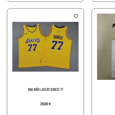
favorite_border
NBA NIÑO LAKERS DONCIC 77
28,00 €