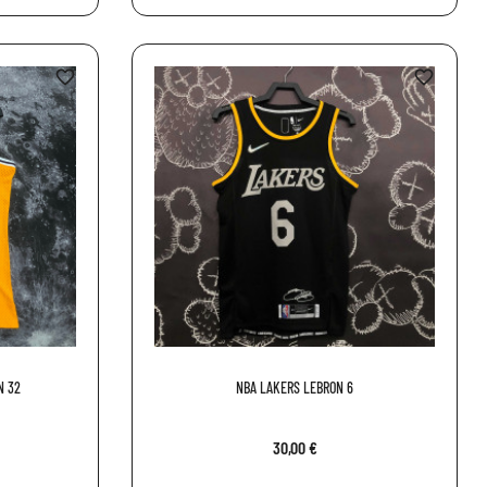
favorite_border
favorite_border
N 32
NBA LAKERS LEBRON 6
30,00 €