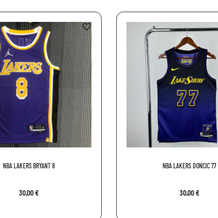
favorite_border
NBA LAKERS BRYANT 8
NBA LAKERS DONCIC 77
30,00 €
30,00 €