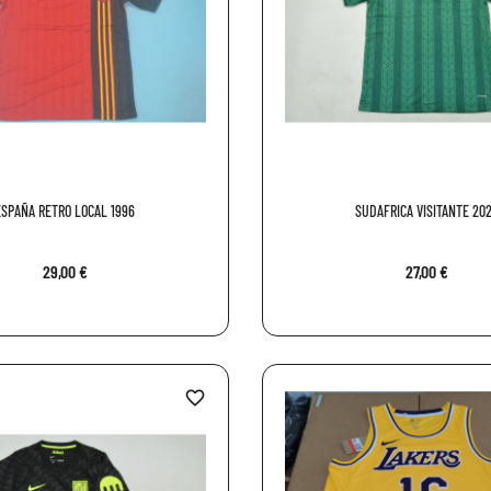
ESPAÑA RETRO LOCAL 1996
SUDAFRICA VISITANTE 20
29,00 €
27,00 €
favorite_border