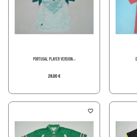
PORTUGAL PLAYER VERSION...
28,00 €
favorite_border