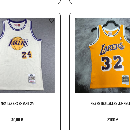
favorite_border
NBA LAKERS BRYANT 24
NBA RETRO LAKERS JOHNSO
30,00 €
31,00 €