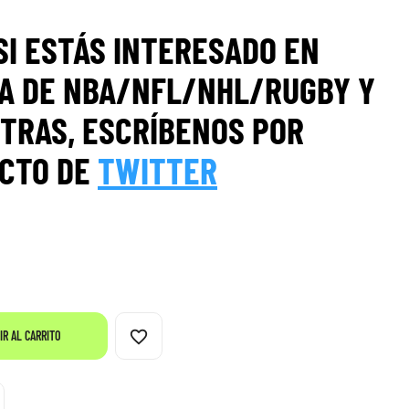
SI ESTÁS INTERESADO EN
A DE NBA/NFL/NHL/RUGBY Y
TRAS, ESCRÍBENOS POR
CTO DE
TWITTER
favorite_border
IR AL CARRITO