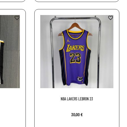
favorite_border
favorite_border
NBA LAKERS LEBRON 23
30,00 €