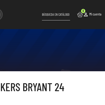
0

Mi cuenta
AKERS BRYANT 24