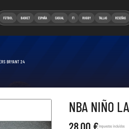
FÚTBOL
BASKET
ESPAÑA
CASUAL
F1
RUGBY
TALLAS
RESEÑAS
ERS BRYANT 24
NBA NIÑO L
28,00 €
Impuestos incluidos