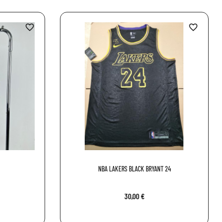
favorite_border
favorite_border
NBA LAKERS BLACK BRYANT 24
30,00 €