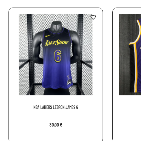
favorite_border
NBA LAKERS LEBRON JAMES 6
30,00 €