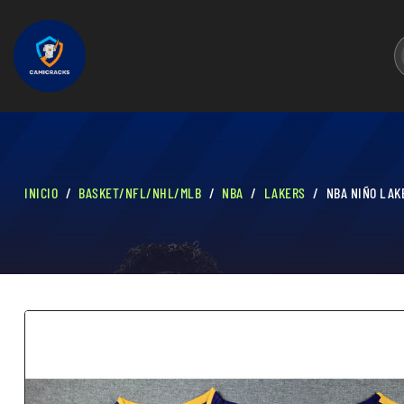
INICIO
BASKET/NFL/NHL/MLB
NBA
LAKERS
NBA NIÑO LAK