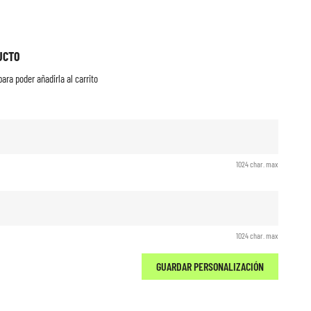
UCTO
ara poder añadirla al carrito
1024 char. max
1024 char. max
GUARDAR PERSONALIZACIÓN