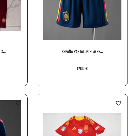
X...
ESPAÑA PANTALON PLAYER...
17,00 €
favorite_border
favorite_border