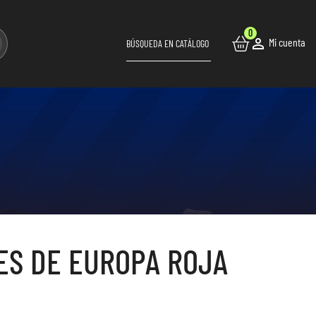
0

Mi cuenta
ES DE EUROPA ROJA