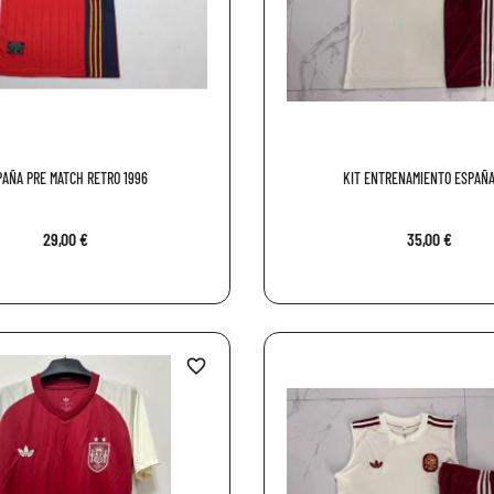
PAÑA PRE MATCH RETRO 1996
KIT ENTRENAMIENTO ESPAÑA 
29,00 €
35,00 €
favorite_border