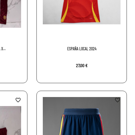
X...
ESPAÑA LOCAL 2024
27,00 €
favorite_border
favorite_border