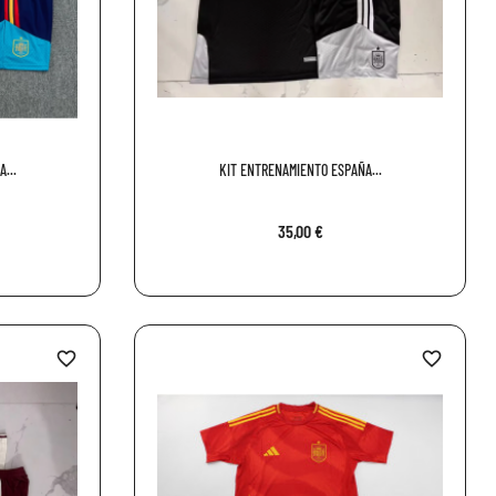
...
KIT ENTRENAMIENTO ESPAÑA...
35,00 €
favorite_border
favorite_border