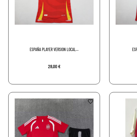
ESPAÑA PLAYER VERSION LOCAL...
ES
28,00 €
favorite_border