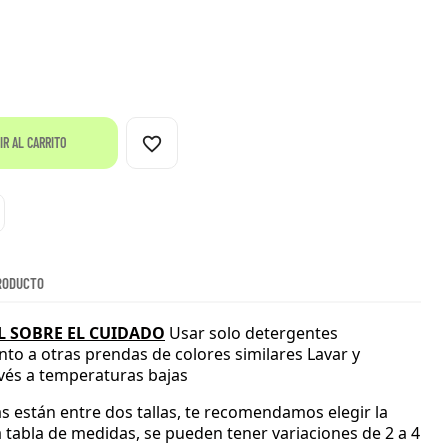
favorite_border
IR AL CARRITO
RODUCTO
 SOBRE EL CUIDADO
Usar solo detergentes
nto a otras prendas de colores similares
Lavar y
evés a temperaturas bajas
s están entre dos tallas
, te recomendamos elegir la
 tabla de medidas
, se pueden tener variaciones de 2 a 4