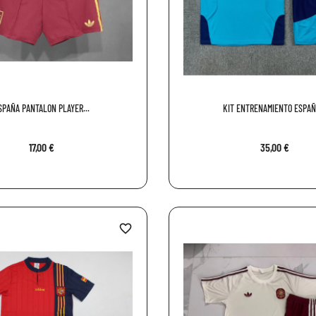
SPAÑA PANTALON PLAYER...
KIT ENTRENAMIENTO ESPAÑA
17,00 €
35,00 €
favorite_border