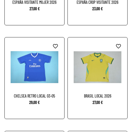
ESPAÑA VISITANTE MUJER 2026
ESPAÑA CROP VISITANTE 2026
27,00 €
23,00 €
favorite_border
favorite_border
CHELSEA RETRO LOCAL 03-05
BRASIL LOCAL 2026
29,00 €
27,00 €