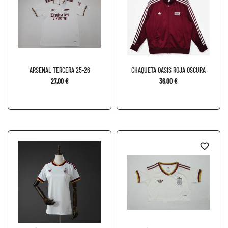
ARSENAL TERCERA 25-26
CHAQUETA OASIS ROJA OSCURA
27,00 €
36,00 €
favorite_border
favorite_border