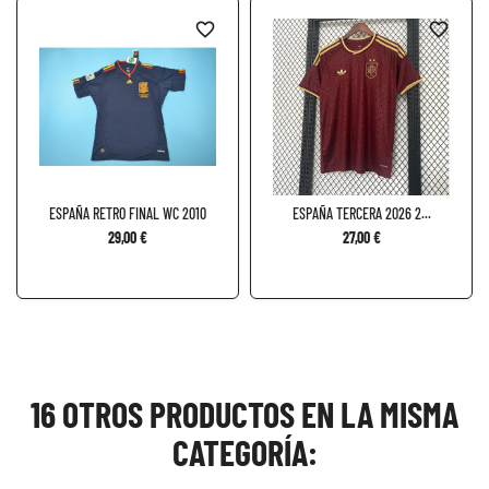
favorite_border
favorite_border
ESPAÑA RETRO FINAL WC 2010
ESPAÑA TERCERA 2026 2...
29,00 €
27,00 €
16 OTROS PRODUCTOS EN LA MISMA
CATEGORÍA: