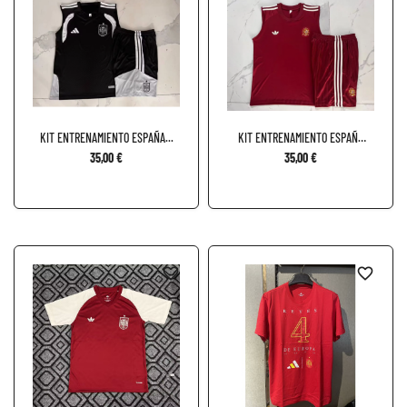
KIT ENTRENAMIENTO ESPAÑA...
KIT ENTRENAMIENTO ESPAÑA
X...
35,00 €
35,00 €
favorite_border
favorite_border