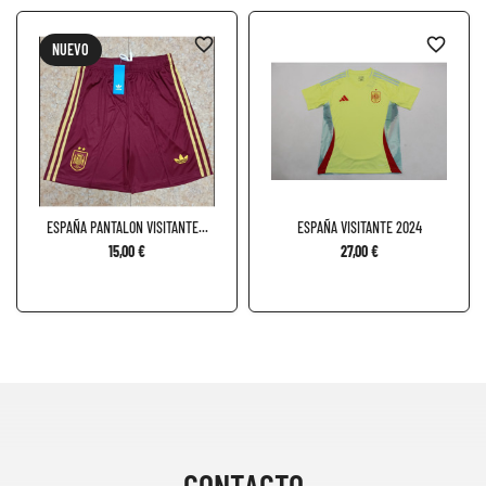
favorite_border
favorite_border
NUEVO
ESPAÑA PANTALON VISITANTE...
ESPAÑA VISITANTE 2024
15,00 €
27,00 €
CONTACTO