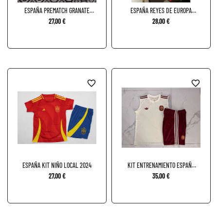
ESPAÑA PREMATCH GRANATE
ESPAÑA REYES DE EUROPA
2026
ROJA
27,00 €
28,00 €
favorite_border
favorite_border
ESPAÑA KIT NIÑO LOCAL 2024
KIT ENTRENAMIENTO ESPAÑA
X...
27,00 €
35,00 €