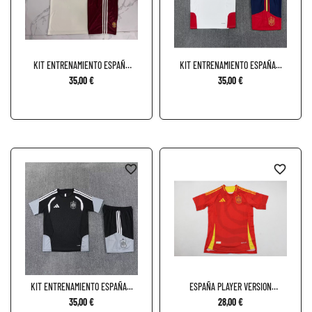
KIT ENTRENAMIENTO ESPAÑA
KIT ENTRENAMIENTO ESPAÑA...
X...
35,00 €
35,00 €
favorite_border
favorite_border
KIT ENTRENAMIENTO ESPAÑA...
ESPAÑA PLAYER VERSION
LOCAL...
35,00 €
28,00 €