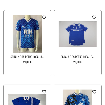
favorite_border
favorite_border
SCHALKE 04 RETRO LOCAL 88-
SCHALKE 04 RETRO LOCAL 00-
89
02
29,00 €
29,00 €
favorite_border
favorite_border