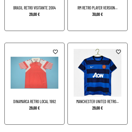
BRASIL RETRO VISITANTE 2004
RM RETRO PLAYER VERSION...
29,00 €
30,00 €
favorite_border
favorite_border
DINAMARCA RETRO LOCAL 1992
MANCHESTER UNITED RETRO...
29,00 €
29,00 €