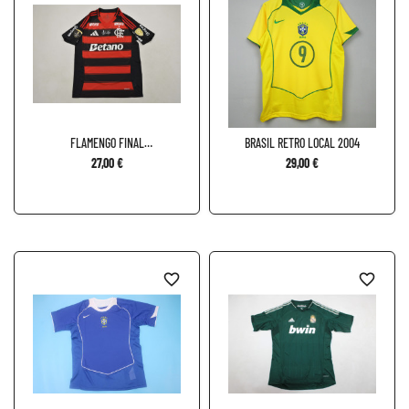
FLAMENGO FINAL
BRASIL RETRO LOCAL 2004
LIBERTADORES...
27,00 €
29,00 €
favorite_border
favorite_border