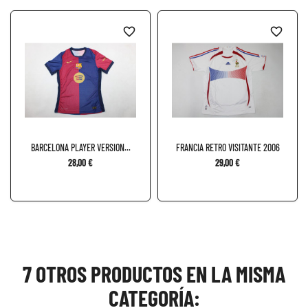
favorite_border
favorite_border
BARCELONA PLAYER VERSION...
FRANCIA RETRO VISITANTE 2006
28,00 €
29,00 €
7 OTROS PRODUCTOS EN LA MISMA
CATEGORÍA: