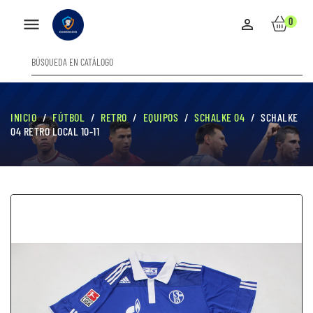

0

INICIO
FÚTBOL
RETRO
EQUIPOS
SCHALKE 04
SCHALKE
04 RETRO LOCAL 10-11