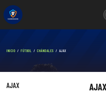
INICIO
FÚTBOL
CHÁNDALES
AJAX
AJAX
AJA