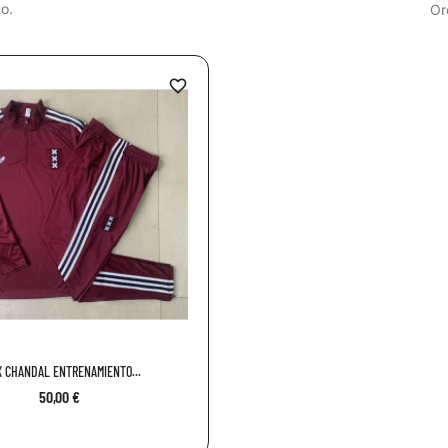
o.
Or
favorite_border
 CHANDAL ENTRENAMIENTO...
50,00 €