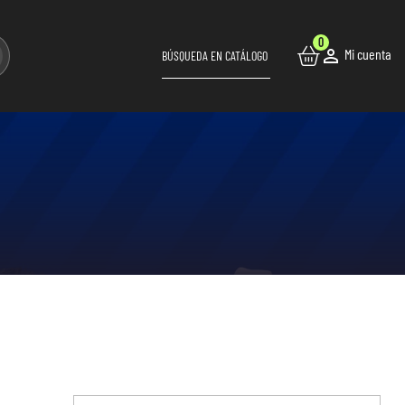
0

Mi cuenta