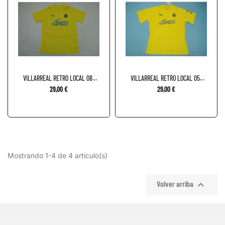
VILLARREAL RETRO LOCAL 08-
VILLARREAL RETRO LOCAL 05-
09
06
29,00 €
29,00 €
Mostrando 1-4 de 4 artículo(s)

Volver arriba