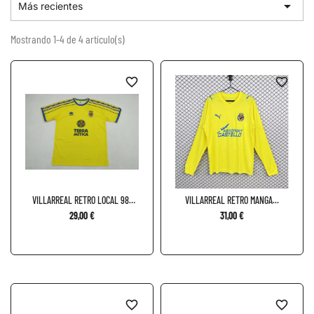

Más recientes
Mostrando 1-4 de 4 artículo(s)
favorite_border
favorite_border
VILLARREAL RETRO LOCAL 98-
VILLARREAL RETRO MANGA...
99
29,00 €
31,00 €
favorite_border
favorite_border