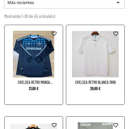

Más recientes
Mostrando 1-20 de 45 artículo(s)
favorite_border
favorite_border
CHELSEA RETRO MANGA
CHELSEA RETRO BLANCA 1998
LARGA...
31,00 €
29,00 €
favorite_border
favorite_border