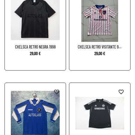
CHELSEA RETRO NEGRA 1998
CHELSEA RETRO VISITANTE 92-
94
29,00 €
29,00 €
favorite_border
favorite_border