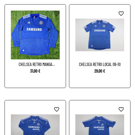
favorite_border
favorite_border
CHELSEA RETRO MANGA
CHELSEA RETRO LOCAL 09-10
LARGA...
31,00 €
29,00 €
favorite_border
favorite_border