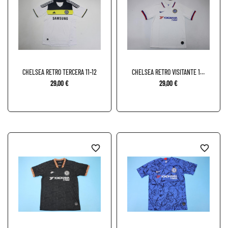
CHELSEA RETRO TERCERA 11-12
CHELSEA RETRO VISITANTE 19-
20
29,00 €
29,00 €
favorite_border
favorite_border