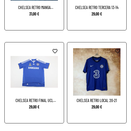
CHELSEA RETRO MANGA
CHELSEA RETRO TERCERA 13-14
LARGA...
31,00 €
29,00 €
favorite_border
favorite_border
CHELSEA RETRO FINAL UCL
CHELSEA RETRO LOCAL 20-21
2008
29,00 €
29,00 €