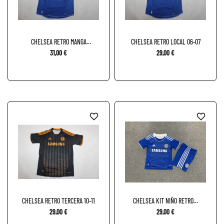
CHELSEA RETRO MANGA
CHELSEA RETRO LOCAL 06-07
LARGA...
31,00 €
29,00 €
favorite_border
favorite_border
CHELSEA RETRO TERCERA 10-11
CHELSEA KIT NIÑO RETRO...
29,00 €
29,00 €