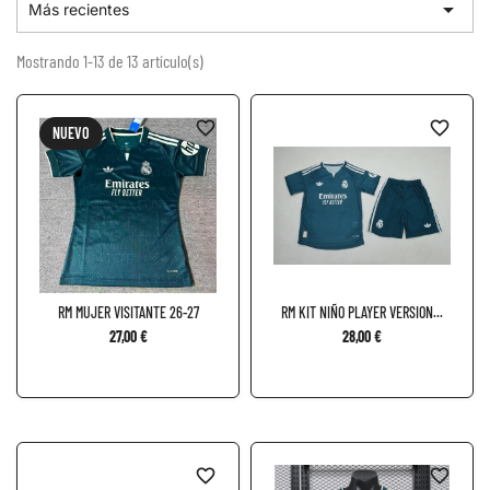

Más recientes
Mostrando 1-13 de 13 artículo(s)
favorite_border
favorite_border
NUEVO
RM MUJER VISITANTE 26-27
RM KIT NIÑO PLAYER VERSION...
27,00 €
28,00 €
favorite_border
favorite_border