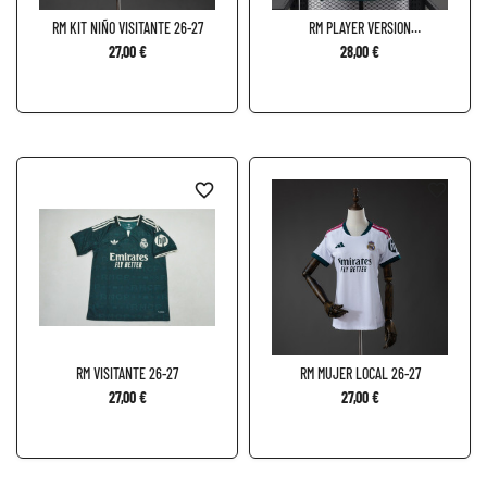
RM KIT NIÑO VISITANTE 26-27
RM PLAYER VERSION
VISITANTE...
27,00 €
28,00 €
favorite_border
favorite_border
RM VISITANTE 26-27
RM MUJER LOCAL 26-27
27,00 €
27,00 €