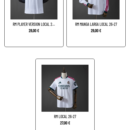
RM PLAYER VERSION LOCAL 26-
RM MANGA LARGA LOCAL 26-27
27
28,00 €
29,00 €
favorite_border
RM LOCAL 26-27
27,00 €