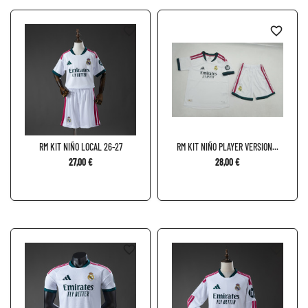
favorite_border
favorite_border
RM KIT NIÑO LOCAL 26-27
RM KIT NIÑO PLAYER VERSION...
27,00 €
28,00 €
favorite_border
favorite_border