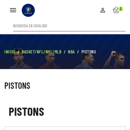

0

INICIO
BASKET/NFL/NHL/MLB
NBA
PISTONS
PISTONS
PISTONS