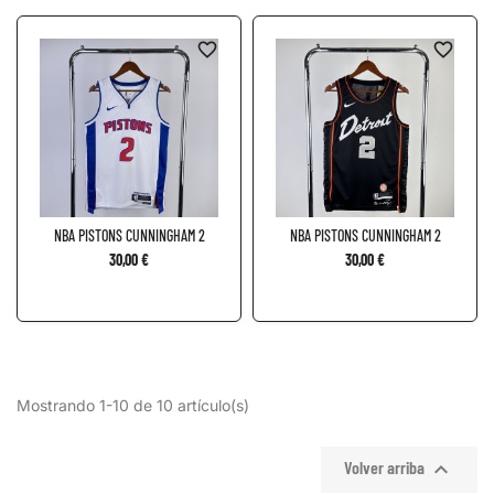
favorite_border
favorite_border
NBA PISTONS CUNNINGHAM 2
NBA PISTONS CUNNINGHAM 2
30,00 €
30,00 €
Mostrando 1-10 de 10 artículo(s)

Volver arriba