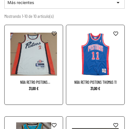

Más recientes
Mostrando 1-10 de 10 artículo(s)
favorite_border
favorite_border
NBA RETRO PISTONS
NBA RETRO PISTONS THOMAS 11
CUNNINGHAM 2
31,00 €
31,00 €
favorite_border
favorite_border