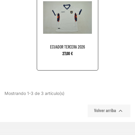
ECUADOR TERCERA 2026
27,00 €
Mostrando 1-3 de 3 artículo(s)

Volver arriba