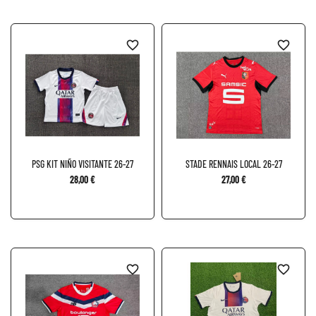
favorite_border
favorite_border
PSG KIT NIÑO VISITANTE 26-27
STADE RENNAIS LOCAL 26-27
28,00 €
27,00 €
favorite_border
favorite_border