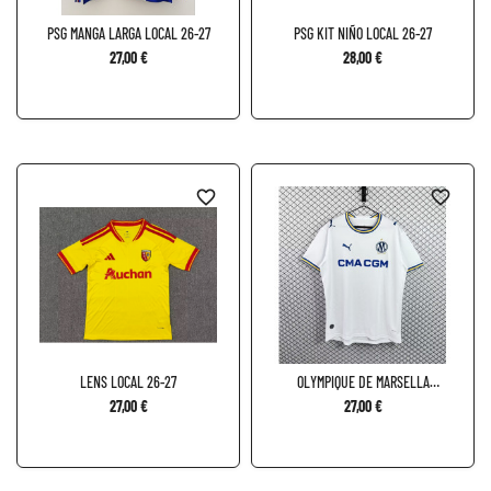
PSG MANGA LARGA LOCAL 26-27
PSG KIT NIÑO LOCAL 26-27
27,00 €
28,00 €
favorite_border
favorite_border
LENS LOCAL 26-27
OLYMPIQUE DE MARSELLA
LOCAL...
27,00 €
27,00 €