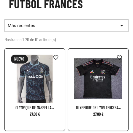
FÚTBOL FRANCÉS

Más recientes
Mostrando 1-20 de 61 artículo(s)
favorite_border
favorite_border
NUEVO
OLYMPIQUE DE MARSELLA...
OLYMPIQUE DE LYON TERCERA...
27,00 €
27,00 €