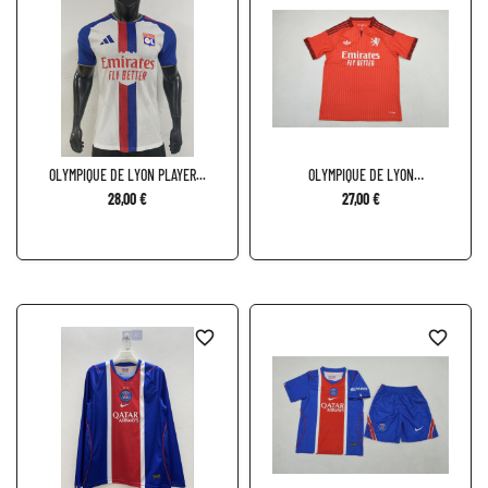
OLYMPIQUE DE LYON PLAYER...
OLYMPIQUE DE LYON
VISITANTE...
28,00 €
27,00 €
favorite_border
favorite_border