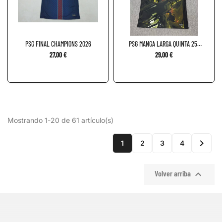
PSG FINAL CHAMPIONS 2026
PSG MANGA LARGA QUINTA 25-
26
27,00 €
29,00 €
Mostrando 1-20 de 61 artículo(s)

1
2
3
4

Volver arriba