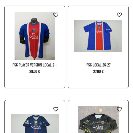
favorite_border
favorite_border
PSG PLAYER VERSION LOCAL 26-
PSG LOCAL 26-27
27
28,00 €
27,00 €
favorite_border
favorite_border