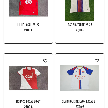
LILLE LOCAL 26-27
PSG VISITANTE 26-27
27,00 €
27,00 €
favorite_border
favorite_border
MONACO LOCAL 26-27
OLYMPIQUE DE LYON LOCAL 26-
27
27,00 €
27,00 €