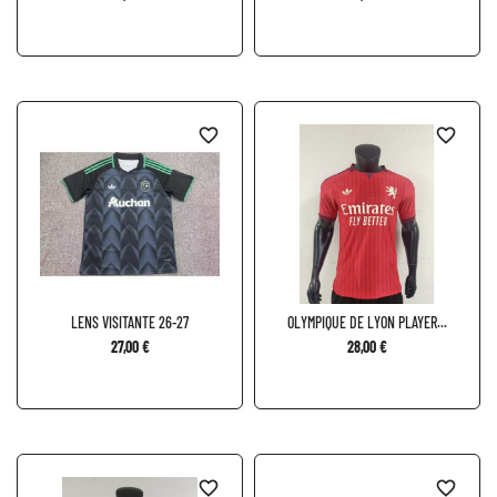
favorite_border
favorite_border
LENS VISITANTE 26-27
OLYMPIQUE DE LYON PLAYER...
27,00 €
28,00 €
favorite_border
favorite_border