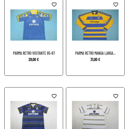
favorite_border
favorite_border
PARMA RETRO VISITANTE 95-97
PARMA RETRO MANGA LARGA...
29,00 €
31,00 €
favorite_border
favorite_border