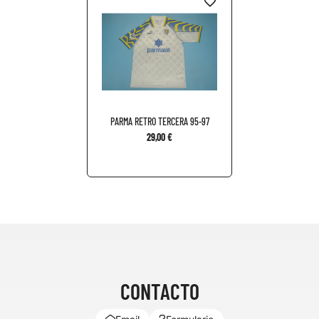
favorite_border
PARMA RETRO TERCERA 95-97
29,00 €
CONTACTO