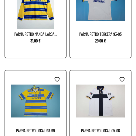
PARMA RETRO MANGA LARGA...
PARMA RETRO TERCERA 93-95
31,00 €
29,00 €
favorite_border
favorite_border
PARMA RETRO LOCAL 98-99
PARMA RETRO LOCAL 05-06