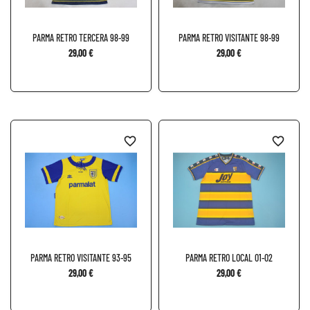
PARMA RETRO TERCERA 98-99
PARMA RETRO VISITANTE 98-99
29,00 €
29,00 €
favorite_border
favorite_border
PARMA RETRO VISITANTE 93-95
PARMA RETRO LOCAL 01-02
29,00 €
29,00 €