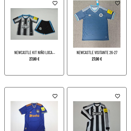
favorite_border
favorite_border
NEWCASTLE KIT NIÑO LOCAL
NEWCASTLE VISITANTE 26-27
26-27
27,00 €
27,00 €
favorite_border
favorite_border