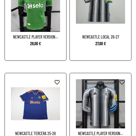
NEWCASTLE PLAYER VERSION...
NEWCASTLE LOCAL 26-27
28,00 €
27,00 €
favorite_border
favorite_border
NEWCASTLE TERCERA 25-26
NEWCASTLE PLAYER VERSION...