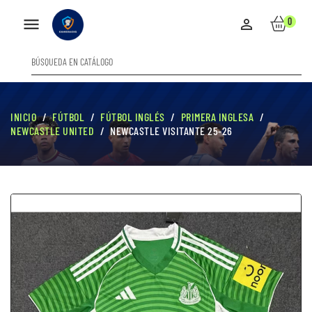

0

INICIO
FÚTBOL
FÚTBOL INGLÉS
PRIMERA INGLESA
NEWCASTLE UNITED
NEWCASTLE VISITANTE 25-26