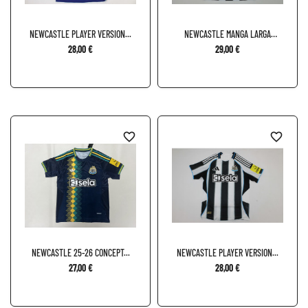
NEWCASTLE PLAYER VERSION...
NEWCASTLE MANGA LARGA
LOCAL...
28,00 €
29,00 €
favorite_border
favorite_border
NEWCASTLE 25-26 CONCEPT...
NEWCASTLE PLAYER VERSION...
27,00 €
28,00 €