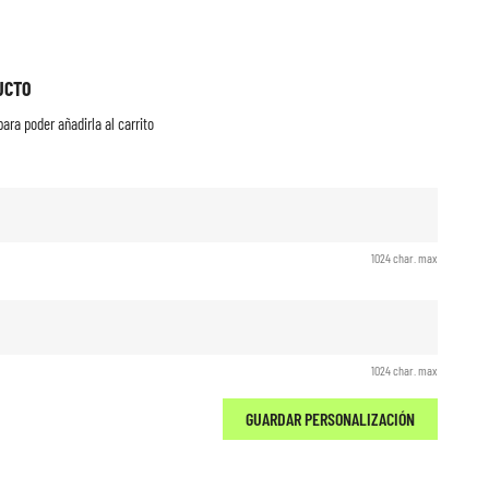
UCTO
ara poder añadirla al carrito
1024 char. max
1024 char. max
GUARDAR PERSONALIZACIÓN