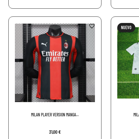
favorite_border
NUEVO
MILAN PLAYER VERSION MANGA...
MIL
31,00 €