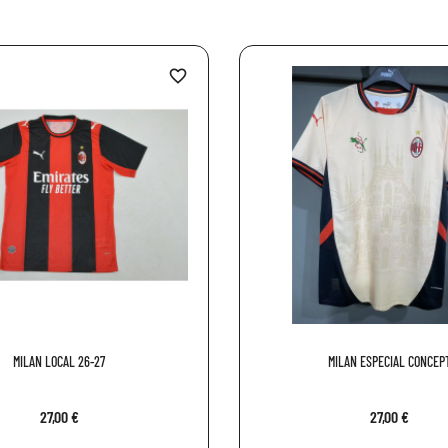
favorite_border
MILAN LOCAL 26-27
MILAN ESPECIAL CONCEP
27,00 €
27,00 €