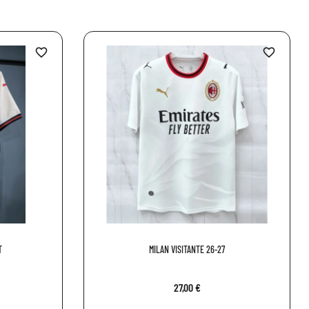
favorite_border
favorite_border
T
MILAN VISITANTE 26-27
27,00 €