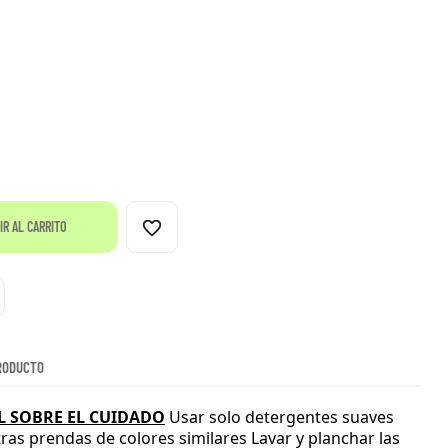
favorite_border
IR AL CARRITO
RODUCTO
 SOBRE EL CUIDADO
Usar solo detergentes suaves
tras prendas de colores similares
Lavar y planchar las