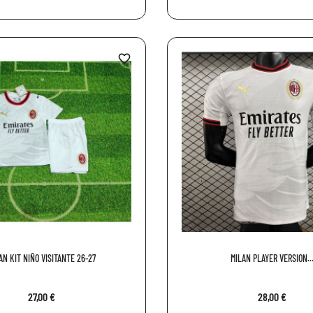
favorite_border
AN KIT NIÑO VISITANTE 26-27
MILAN PLAYER VERSION..
27,00 €
28,00 €