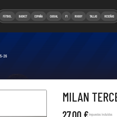
FÚTBOL
BASKET
ESPAÑA
CASUAL
F1
RUGBY
TALLAS
RESEÑAS
5-26
MILAN TERC
27,00 €
Impuestos incluidos