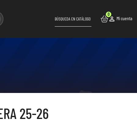
0

Mi cuenta
ERA 25-26