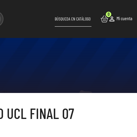
0

Mi cuenta
 UCL FINAL 07