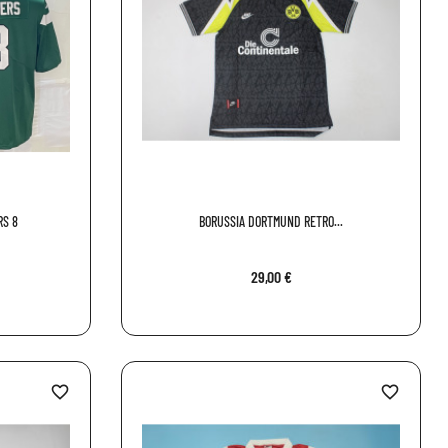
RS 8
BORUSSIA DORTMUND RETRO...
29,00 €
favorite_border
favorite_border