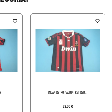
favorite_border
favorite_border
7
MILAN RETRO MALDINI RETIRED...
29,00 €