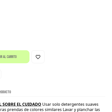
favorite_border
IR AL CARRITO
RODUCTO
 SOBRE EL CUIDADO
Usar solo detergentes suaves
tras prendas de colores similares
Lavar y planchar las