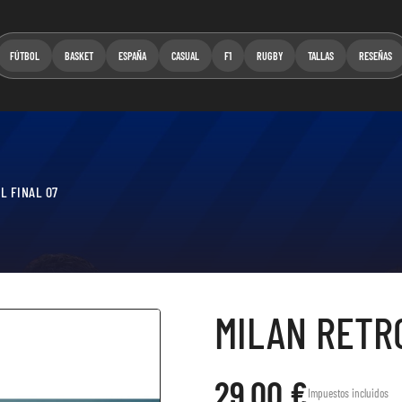
FÚTBOL
BASKET
ESPAÑA
CASUAL
F1
RUGBY
TALLAS
RESEÑAS
L FINAL 07
MILAN RETRO
29,00 €
Impuestos incluidos