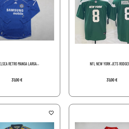
LSEA RETRO MANGA LARGA...
NFL NEW YORK JETS RODGE
31,00 €
31,00 €
favorite_border