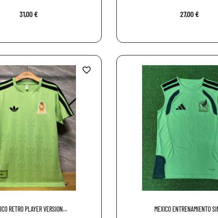
31,00 €
27,00 €
favorite_border
ICO RETRO PLAYER VERSION...
MEXICO ENTRENAMIENTO SIN