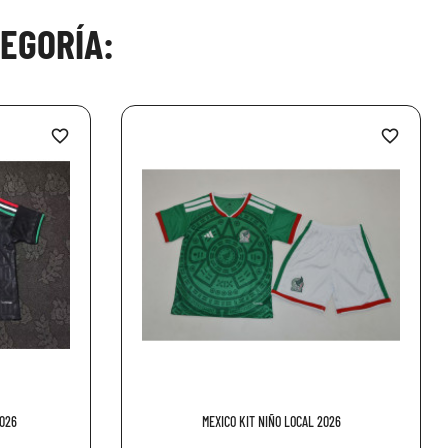
EGORÍA:
favorite_border
favorite_border
2026
MEXICO KIT NIÑO LOCAL 2026