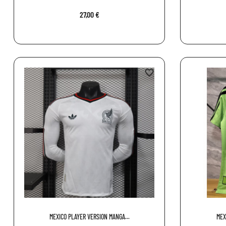
27,00 €
favorite_border
MEXICO PLAYER VERSION MANGA...
MEX