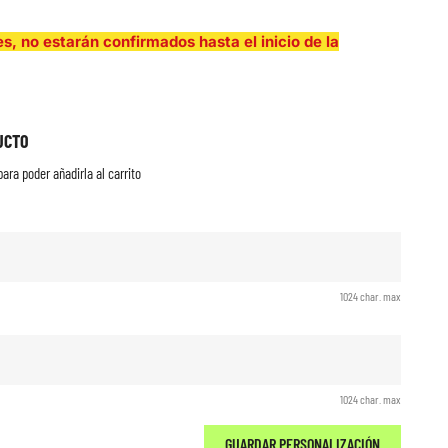
es, no estarán confirmados hasta el inicio de la
UCTO
ara poder añadirla al carrito
1024 char. max
1024 char. max
GUARDAR PERSONALIZACIÓN