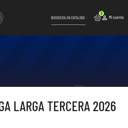
0

Mi cuenta
GA LARGA TERCERA 2026