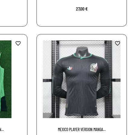
27,00 €
favorite_border
favorite_border
...
MEXICO PLAYER VERSION MANGA...