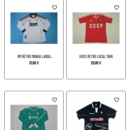
favorite_border
favorite_border
RM RETRO MANGA LARGA
URSS RETRO LOCAL 1986
LOCAL...
31,00 €
29,00 €
favorite_border
favorite_border