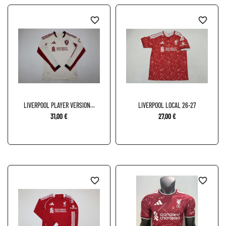
favorite_border
favorite_border
LIVERPOOL PLAYER VERSION...
LIVERPOOL LOCAL 26-27
31,00 €
27,00 €
favorite_border
favorite_border