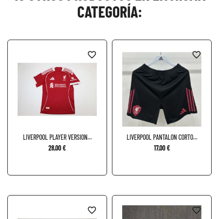
CATEGORÍA:
favorite_border
favorite_border
LIVERPOOL PLAYER VERSION...
LIVERPOOL PANTALON CORTO...
28,00 €
17,00 €
favorite_border
favorite_border