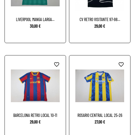
LIVERPOOL MANGA LARGA...
CV RETRO VISITANTE 97-98...
30,00 €
29,00 €
favorite_border
favorite_border
BARCELONA RETRO LOCAL 10-11
ROSARIO CENTRAL LOCAL 25-26
29,00 €
27,00 €