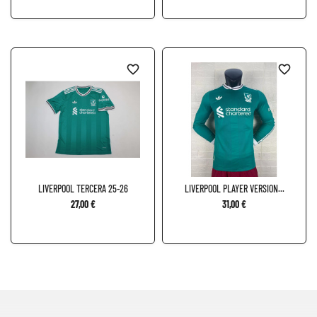
favorite_border
favorite_border
LIVERPOOL TERCERA 25-26
LIVERPOOL PLAYER VERSION...
27,00 €
31,00 €