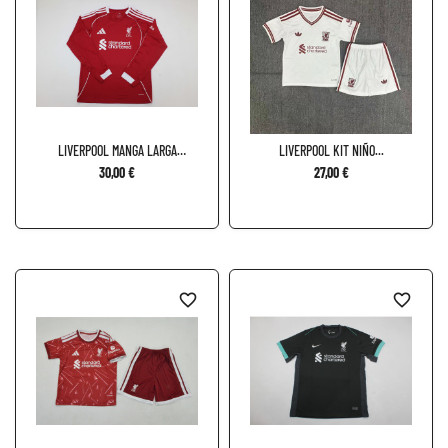
LIVERPOOL MANGA LARGA
LIVERPOOL KIT NIÑO...
LOCAL...
30,00 €
27,00 €
favorite_border
favorite_border