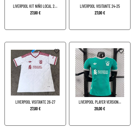
LIVERPOOL KIT NIÑO LOCAL 26-
LIVERPOOL VISITANTE 24-25
27
27,00 €
27,00 €
favorite_border
favorite_border
LIVERPOOL VISITANTE 26-27
LIVERPOOL PLAYER VERSION...
27,00 €
28,00 €