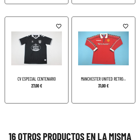
favorite_border
favorite_border
CV ESPECIAL CENTENARIO
MANCHESTER UNITED RETRO...
27,00 €
31,00 €
16 OTROS PRODUCTOS EN LA MISMA