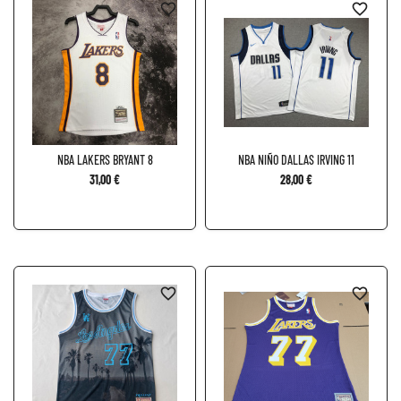
favorite_border
favorite_border
NBA LAKERS BRYANT 8
NBA NIÑO DALLAS IRVING 11
31,00 €
28,00 €
favorite_border
favorite_border