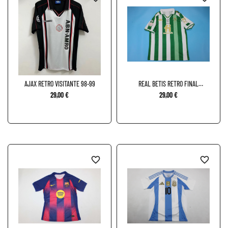
AJAX RETRO VISITANTE 98-99
REAL BETIS RETRO FINAL
COPA...
29,00 €
29,00 €
favorite_border
favorite_border