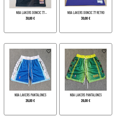
NBA LAKERS DONCIC 77
NBA LAKERS DONCIC 77 RETRO
ESPECIAL
30,00 €
30,00 €
favorite_border
favorite_border
NBA LAKERS PANTALONES
NBA LAKERS PANTALONES
26,00 €
26,00 €