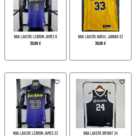
NBA LAKERS LEBRON JAMES 6
NBA LAKERS ABDUL JABBAR 33
30,00 €
30,00 €
favorite_border
favorite_border
NBA LAKERS LEBRON JAMES 23
NBA LAKERS BRYANT 24