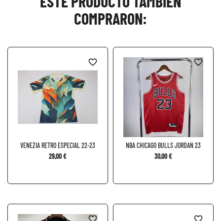
ESTE PRODUCTO TAMBIÉN
COMPRARON:
favorite_border
favorite_border
VENEZIA RETRO ESPECIAL 22-23
NBA CHICAGO BULLS JORDAN 23
29,00 €
30,00 €
favorite_border
favorite_border