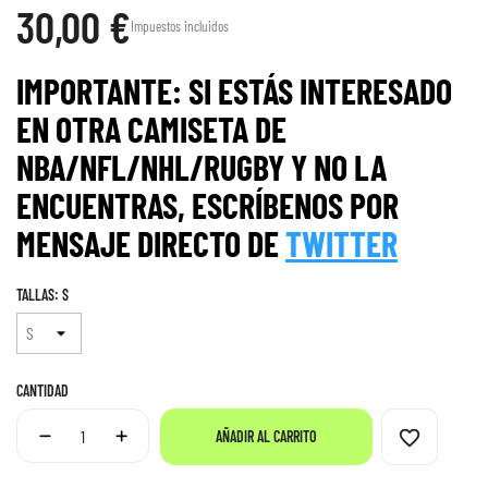
30,00 €
Impuestos incluidos
IMPORTANTE: SI ESTÁS INTERESADO
EN OTRA CAMISETA DE
NBA/NFL/NHL/RUGBY Y NO LA
ENCUENTRAS, ESCRÍBENOS POR
MENS
AJE
DIRECTO DE
TWITTER
TALLAS: S
CANTIDAD
favorite_border
AÑADIR AL CARRITO