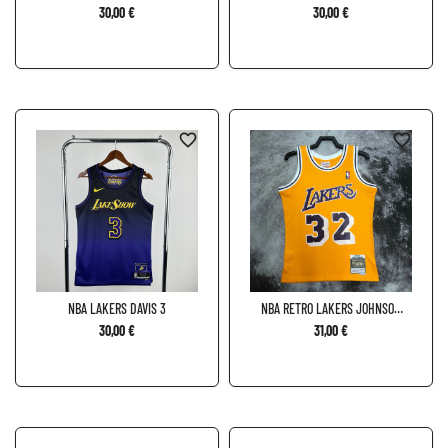
30,00 €
30,00 €
favorite_border
favorite_border
NBA LAKERS DAVIS 3
NBA RETRO LAKERS JOHNSON
32
30,00 €
31,00 €