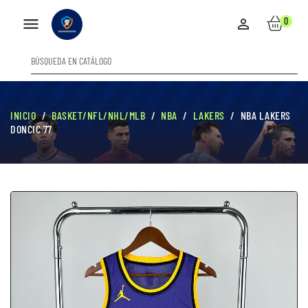

0

INICIO
BASKET/NFL/NHL/MLB
NBA
LAKERS
NBA LAKERS
DONCIC 77