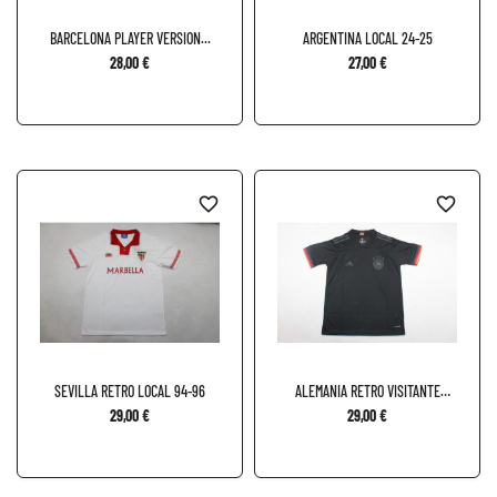
BARCELONA PLAYER VERSION...
ARGENTINA LOCAL 24-25
28,00 €
27,00 €
favorite_border
favorite_border
SEVILLA RETRO LOCAL 94-96
ALEMANIA RETRO VISITANTE
2020
29,00 €
29,00 €