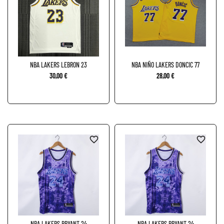
NBA LAKERS LEBRON 23
NBA NIÑO LAKERS DONCIC 77
30,00 €
28,00 €
favorite_border
favorite_border
NBA LAKERS BRYANT 24
NBA LAKERS BRYANT 24