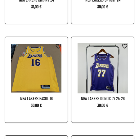
31,00 €
30,00 €
favorite_border
favorite_border
NBA LAKERS GASOL 16
NBA LAKERS DONCIC 77 25-26
30,00 €
30,00 €