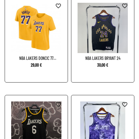
favorite_border
favorite_border
NBA LAKERS DONCIC 77
NBA LAKERS BRYANT 24
CAMISETA
29,00 €
30,00 €
favorite_border
favorite_border