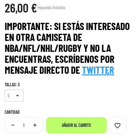
26,00 €
Impuestos incluidos
IMPORTANTE: SI ESTÁS INTERESADO
EN OTRA CAMISETA DE
NBA/NFL/NHL/RUGBY Y NO LA
ENCUENTRAS, ESCRÍBENOS POR
MENS
AJE
DIRECTO DE
TWITTER
TALLAS: S
CANTIDAD
favorite_border
AÑADIR AL CARRITO