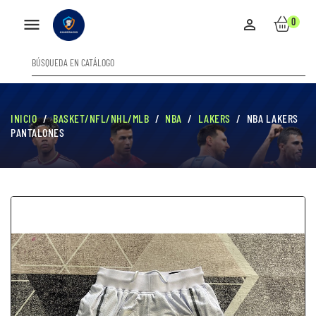

0

INICIO
BASKET/NFL/NHL/MLB
NBA
LAKERS
NBA LAKERS
PANTALONES