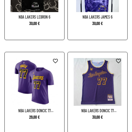
NBA LAKERS LEBRON 6
NBA LAKERS JAMES 6
30,00 €
30,00 €
favorite_border
favorite_border
NBA LAKERS DONCIC 77
NBA LAKERS DONCIC 77
CAMISETA
ESPECIAL
29,00 €
30,00 €