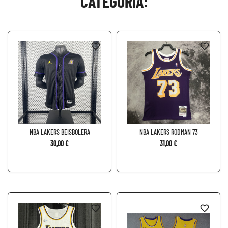
CATEGORÍA:
favorite_border
favorite_border
NBA LAKERS BEISBOLERA
NBA LAKERS RODMAN 73
30,00 €
31,00 €
favorite_border
favorite_border