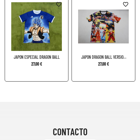
favorite_border
favorite_border
JAPON ESPECIAL DRAGON BALL
JAPON DRAGON BALL VERSION
2024
27,00 €
27,00 €
CONTACTO