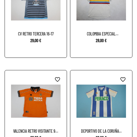
CV RETRO TERCERA 16-17
COLOMBIA ESPECIAL
CENTENARIO
29,00 €
28,00 €
favorite_border
favorite_border
VALENCIA RETRO VISITANTE 99-
DEPORTIVO DE LA CORUÑA...
00