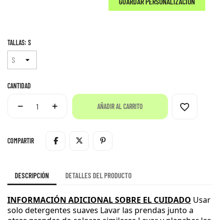
GUARDAR PERSONALIZACIÓN
TALLAS: S
CANTIDAD
favorite_border
AÑADIR AL CARRITO
COMPARTIR
DESCRIPCIÓN
DETALLES DEL PRODUCTO
INFORMACIÓN ADICIONAL SOBRE EL CUIDADO
Usar
solo detergentes suaves
Lavar las prendas junto a