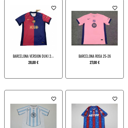
favorite_border
favorite_border
BARCELONA VERSION DUKI 24-
BARCELONA ROSA 25-26
25
28,00 €
27,00 €
favorite_border
favorite_border