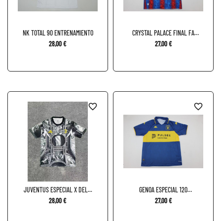
NK TOTAL 90 ENTRENAMIENTO
CRYSTAL PALACE FINAL FA
CUP...
28,00 €
27,00 €
favorite_border
favorite_border
JUVENTUS ESPECIAL X DEL...
GENOA ESPECIAL 120
ANIVERSARIO
28,00 €
27,00 €