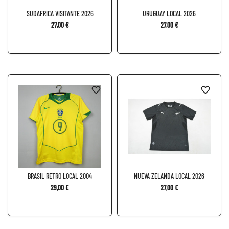
SUDAFRICA VISITANTE 2026
URUGUAY LOCAL 2026
27,00 €
27,00 €
favorite_border
favorite_border
BRASIL RETRO LOCAL 2004
NUEVA ZELANDA LOCAL 2026
29,00 €
27,00 €