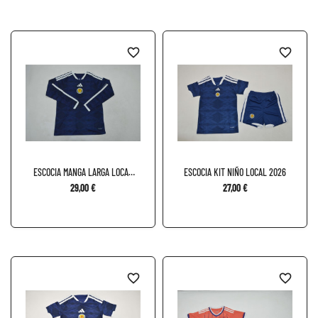
favorite_border
favorite_border
ESCOCIA MANGA LARGA LOCAL
ESCOCIA KIT NIÑO LOCAL 2026
2026
29,00 €
27,00 €
favorite_border
favorite_border