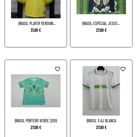
BRASIL PLAYER VERSION
BRASIL ESPECIAL JESUS...
MANGA...
31,00 €
27,00 €
favorite_border
favorite_border
BRASIL PORTERO VERDE 2026
BRASIL X AJ BLANCA
27,00 €
27,00 €