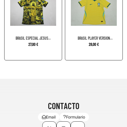
BRASIL ESPECIAL JESUS...
BRASIL PLAYER VERSION
LOCAL...
27,00 €
28,00 €
CONTACTO
Email
Formulario
Twitter
Instagram
TikTok