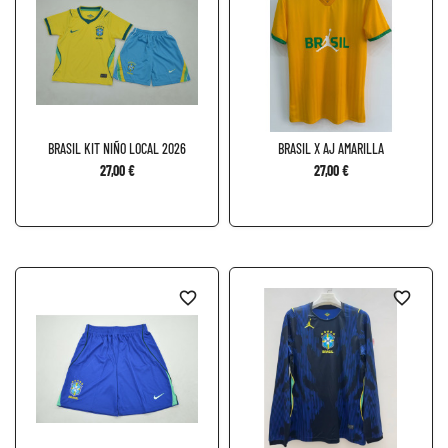
BRASIL KIT NIÑO LOCAL 2026
BRASIL X AJ AMARILLA
27,00 €
27,00 €
favorite_border
favorite_border