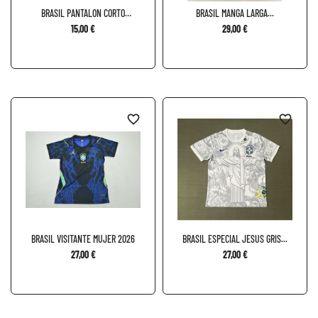
BRASIL PANTALON CORTO
BRASIL MANGA LARGA...
LOCAL...
15,00 €
29,00 €
favorite_border
favorite_border
BRASIL VISITANTE MUJER 2026
BRASIL ESPECIAL JESUS GRIS...
27,00 €
27,00 €