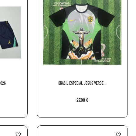
2026
BRASIL ESPECIAL JESUS VERDE...
27,00 €
favorite_border
favorite_border