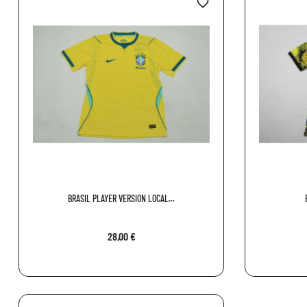
favorite_border
BRASIL PLAYER VERSION LOCAL...
28,00 €