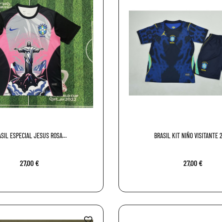
SIL ESPECIAL JESUS ROSA...
BRASIL KIT NIÑO VISITANTE 
27,00 €
27,00 €
favorite_border