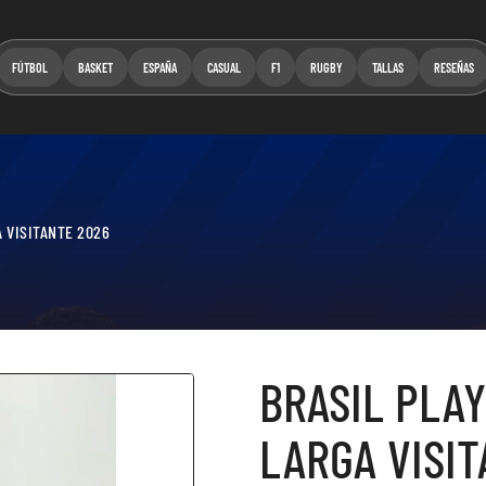
FÚTBOL
BASKET
ESPAÑA
CASUAL
F1
RUGBY
TALLAS
RESEÑAS
 VISITANTE 2026
BRASIL PLA
LARGA VISIT