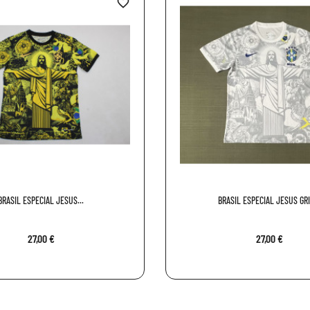
favorite_border
BRASIL ESPECIAL JESUS...
BRASIL ESPECIAL JESUS GRIS
27,00 €
27,00 €