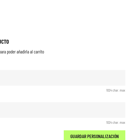
UCTO
ara poder añadirla al carrito
1024 char. max
1024 char. max
GUARDAR PERSONALIZACIÓN