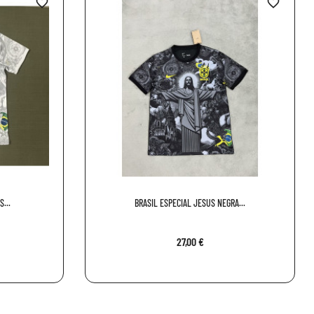
favorite_border
favorite_border
...
BRASIL ESPECIAL JESUS NEGRA...
27,00 €