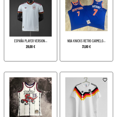
ESPAÑA PLAYER VERSION...
NBA KNICKS RETRO CARMELO...
28,00 €
31,00 €
favorite_border
favorite_border