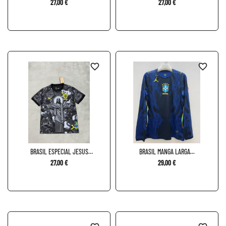
27,00 €
27,00 €
favorite_border
favorite_border
BRASIL ESPECIAL JESUS
BRASIL MANGA LARGA...
NEGRA...
27,00 €
29,00 €