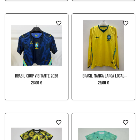
favorite_border
favorite_border
BRASIL CROP VISITANTE 2026
BRASIL MANGA LARGA LOCAL
2026
23,00 €
29,00 €
favorite_border
favorite_border