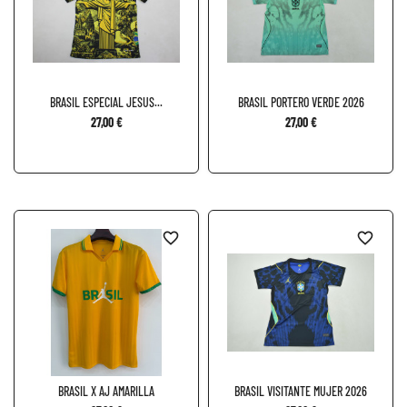
BRASIL ESPECIAL JESUS...
BRASIL PORTERO VERDE 2026
27,00 €
27,00 €
favorite_border
favorite_border
BRASIL X AJ AMARILLA
BRASIL VISITANTE MUJER 2026