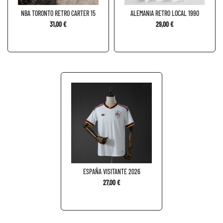
NBA TORONTO RETRO CARTER 15
ALEMANIA RETRO LOCAL 1990
31,00 €
29,00 €
favorite_border
ESPAÑA VISITANTE 2026
27,00 €