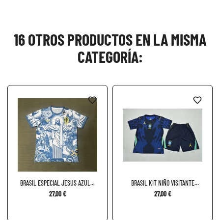
16 OTROS PRODUCTOS EN LA MISMA
CATEGORÍA:
favorite_border
favorite_border
BRASIL ESPECIAL JESUS AZUL...
BRASIL KIT NIÑO VISITANTE
2026
27,00 €
27,00 €