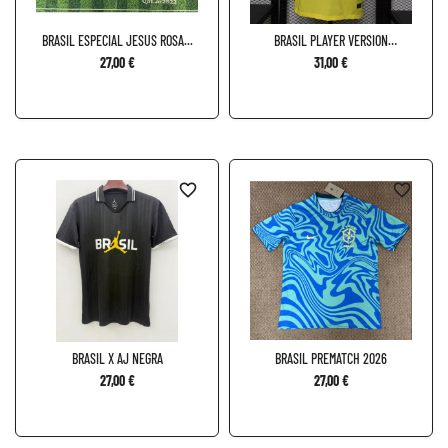
BRASIL ESPECIAL JESUS ROSA...
BRASIL PLAYER VERSION
MANGA...
27,00 €
31,00 €
favorite_border
favorite_border
BRASIL X AJ NEGRA
BRASIL PREMATCH 2026
27,00 €
27,00 €