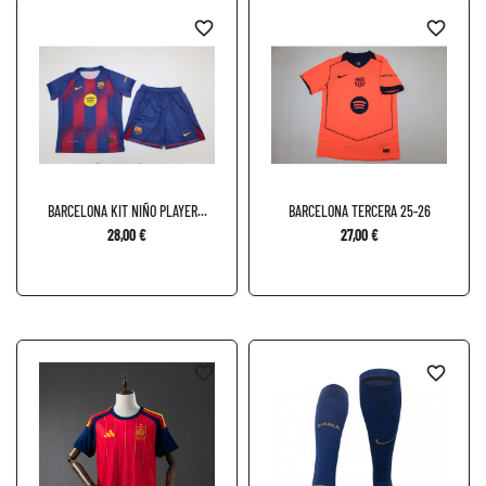
favorite_border
favorite_border
BARCELONA KIT NIÑO PLAYER...
BARCELONA TERCERA 25-26
28,00 €
27,00 €
favorite_border
favorite_border