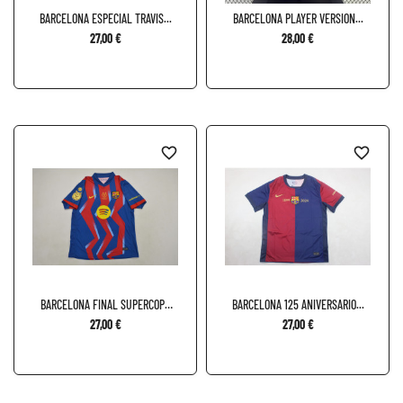
BARCELONA ESPECIAL TRAVIS...
BARCELONA PLAYER VERSION...
27,00 €
28,00 €
favorite_border
favorite_border
BARCELONA FINAL SUPERCOPA
BARCELONA 125 ANIVERSARIO...
2026
27,00 €
27,00 €