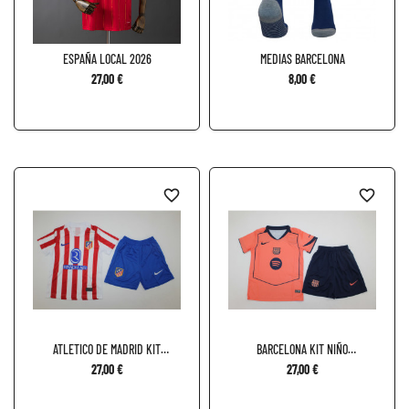
ESPAÑA LOCAL 2026
MEDIAS BARCELONA
27,00 €
8,00 €
favorite_border
favorite_border
ATLETICO DE MADRID KIT
BARCELONA KIT NIÑO
NIÑO...
TERCERA...
27,00 €
27,00 €