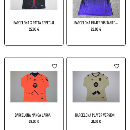
BARCELONA X PATTA ESPECIAL
BARCELONA MUJER VISITANTE...
27,00 €
28,00 €
favorite_border
favorite_border
BARCELONA MANGA LARGA...
BARCELONA PLAYER VERSION...
29,00 €
31,00 €