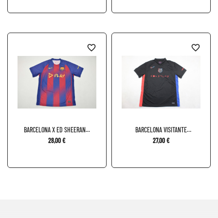
favorite_border
favorite_border
BARCELONA X ED SHEERAN...
BARCELONA VISITANTE
SPONSOR...
28,00 €
27,00 €