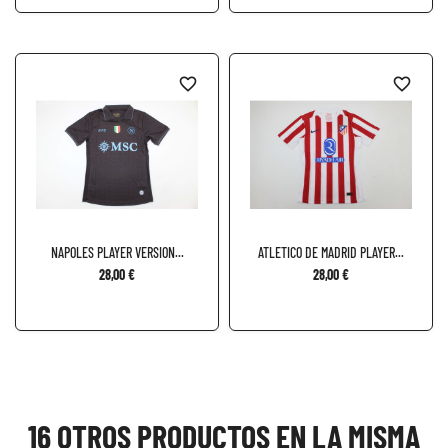
favorite_border
favorite_border
NAPOLES PLAYER VERSION...
ATLETICO DE MADRID PLAYER...
28,00 €
28,00 €
16 OTROS PRODUCTOS EN LA MISMA