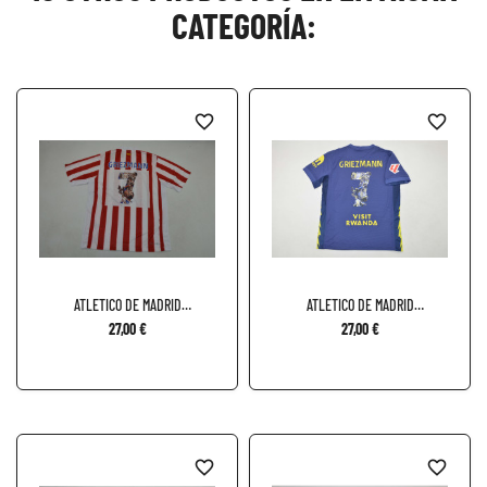
CATEGORÍA:
favorite_border
favorite_border
ATLETICO DE MADRID
ATLETICO DE MADRID
ESPECIAL...
ESPECIAL...
27,00 €
27,00 €
favorite_border
favorite_border