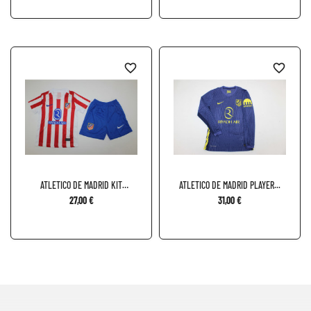
favorite_border
favorite_border
ATLETICO DE MADRID KIT
ATLETICO DE MADRID PLAYER...
NIÑO...
27,00 €
31,00 €