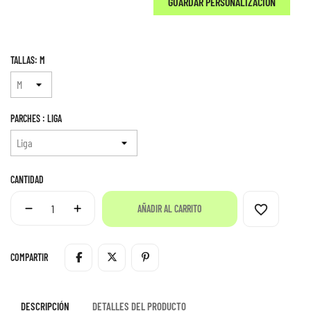
GUARDAR PERSONALIZACIÓN
TALLAS: M
PARCHES : LIGA
CANTIDAD
favorite_border
AÑADIR AL CARRITO
COMPARTIR
DESCRIPCIÓN
DETALLES DEL PRODUCTO