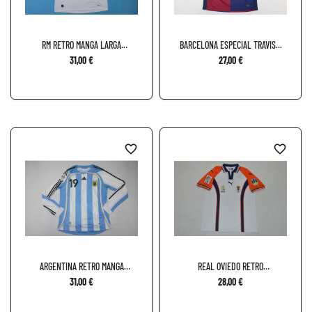
RM RETRO MANGA LARGA
BARCELONA ESPECIAL TRAVIS...
LOCAL...
31,00 €
27,00 €
favorite_border
favorite_border
ARGENTINA RETRO MANGA
REAL OVIEDO RETRO
LARGA...
VISITANTE...
31,00 €
28,00 €