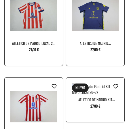
ATLETICO DE MADRID LOCAL 26-
ATLETICO DE MADRID...
27
27,00 €
27,00 €
favorite_border
favorite_border
NUEVO
ATLETICO DE MADRID KIT
NIÑO...
27,00 €