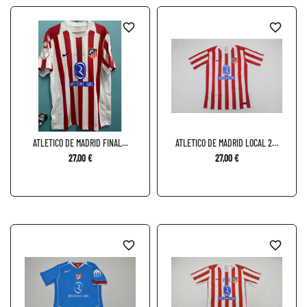
favorite_border
favorite_border
ATLETICO DE MADRID FINAL...
ATLETICO DE MADRID LOCAL 25-
26
27,00 €
27,00 €
favorite_border
favorite_border