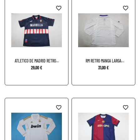
favorite_border
favorite_border
ATLETICO DE MADRID RETRO...
RM RETRO MANGA LARGA
LOCAL...
29,00 €
31,00 €
favorite_border
favorite_border