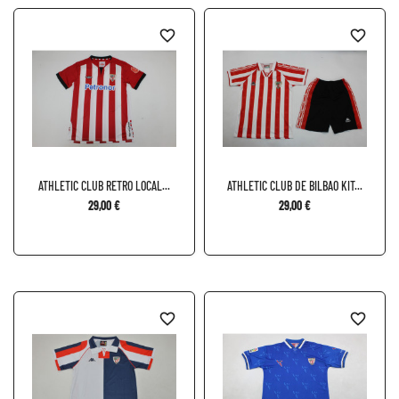
favorite_border
favorite_border
ATHLETIC CLUB RETRO LOCAL...
ATHLETIC CLUB DE BILBAO KIT...
29,00 €
29,00 €
favorite_border
favorite_border