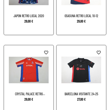
JAPON RETRO LOCAL 2020
OSASUNA RETRO LOCAL 10-12
29,00 €
29,00 €
favorite_border
favorite_border
CRYSTAL PALACE RETRO
BARCELONA VISITANTE 24-25
LOCAL...
29,00 €
27,00 €