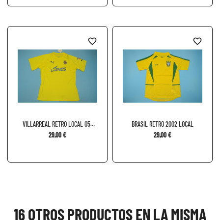
favorite_border
favorite_border
VILLARREAL RETRO LOCAL 05-
BRASIL RETRO 2002 LOCAL
06
29,00 €
29,00 €
16 OTROS PRODUCTOS EN LA MISMA