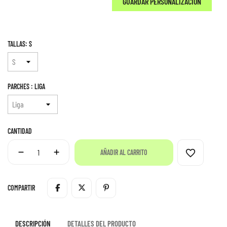
GUARDAR PERSONALIZACIÓN
TALLAS: S
PARCHES : LIGA
CANTIDAD
favorite_border
AÑADIR AL CARRITO
COMPARTIR
DESCRIPCIÓN
DETALLES DEL PRODUCTO