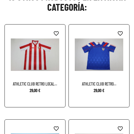
CATEGORÍA:
favorite_border
favorite_border
ATHLETIC CLUB RETRO LOCAL...
ATHLETIC CLUB RETRO...
29,00 €
29,00 €
favorite_border
favorite_border